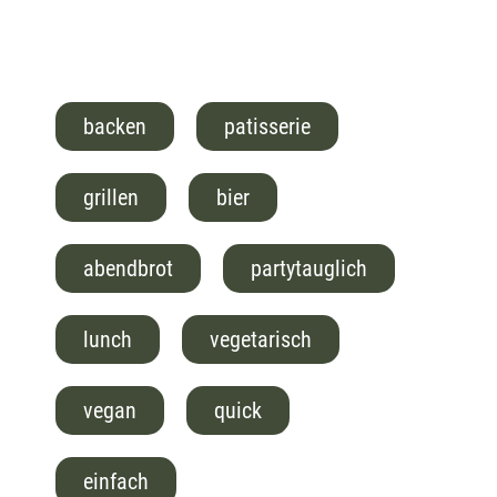
backen
patisserie
grillen
bier
abendbrot
partytauglich
lunch
vegetarisch
vegan
quick
einfach