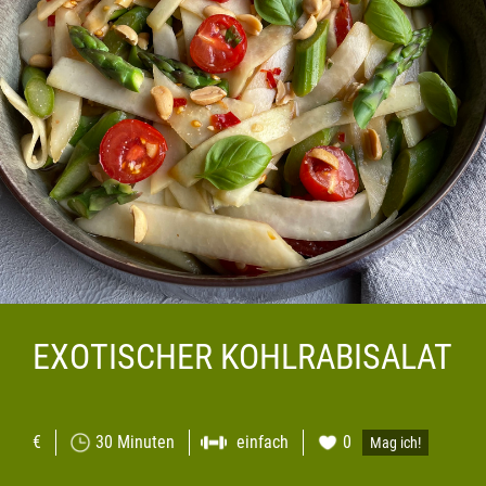
EXOTISCHER KOHLRABISALAT
€
30 Minuten
einfach
0
Mag ich!