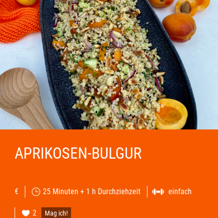
APRIKOSEN-BULGUR
€
25 Minuten + 1 h Durchziehzeit
einfach
2
Mag ich!