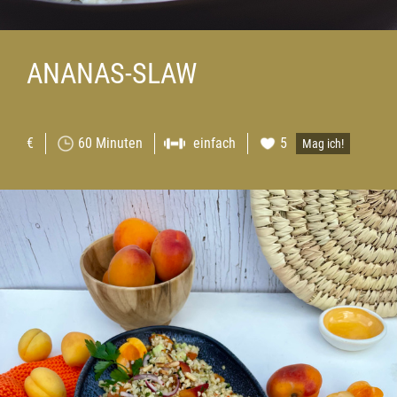
ANANAS-SLAW
€
60 Minuten
einfach
5
Mag ich!