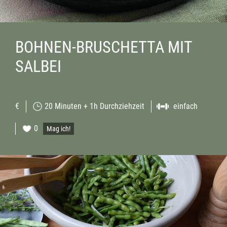
BOHNEN-BRUSCHETTA MIT
SALBEI
€
20 Minuten + 1h Durchziehzeit
einfach
0
Mag ich!