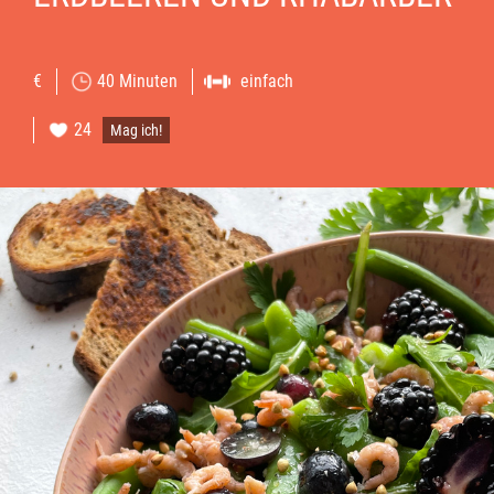
€
40 Minuten
einfach
24
Mag ich!