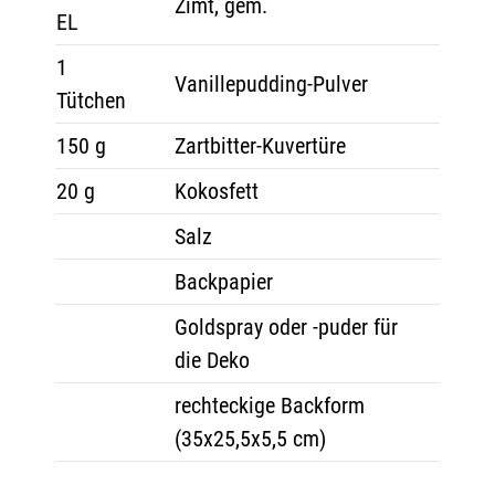
Zimt, gem.
EL
1
Vanillepudding-Pulver
Tütchen
150 g
Zartbitter-Kuvertüre
20 g
Kokosfett
Salz
Backpapier
Goldspray oder -puder für
die Deko
rechteckige Backform
(35x25,5x5,5 cm)