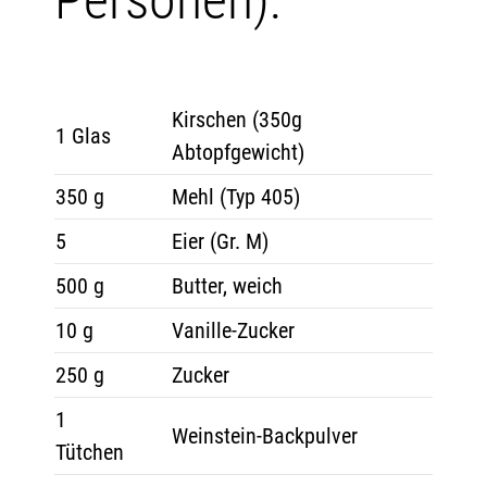
Personen):
Kirschen (350g
1 Glas
Abtopfgewicht)
350 g
Mehl (Typ 405)
5
Eier (Gr. M)
500 g
Butter, weich
10 g
Vanille-Zucker
250 g
Zucker
1
Weinstein-Backpulver
Tütchen