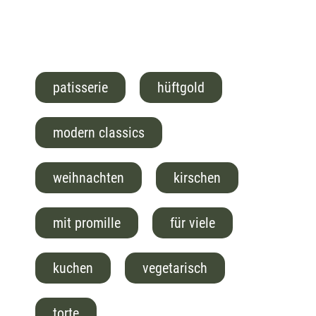
patisserie
hüftgold
modern classics
weihnachten
kirschen
mit promille
für viele
kuchen
vegetarisch
torte