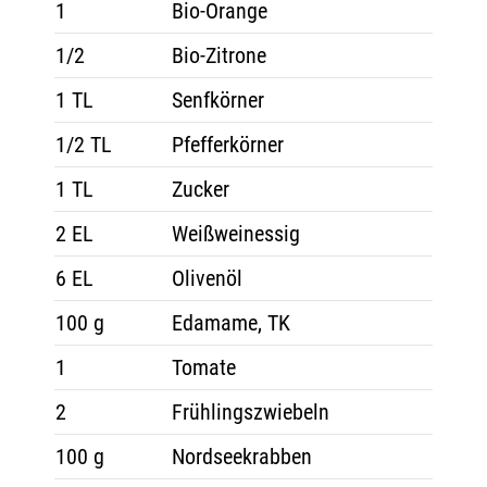
1
Bio-Orange
1/2
Bio-Zitrone
1 TL
Senfkörner
1/2 TL
Pfefferkörner
1 TL
Zucker
2 EL
Weißweinessig
6 EL
Olivenöl
100 g
Edamame, TK
1
Tomate
2
Frühlingszwiebeln
100 g
Nordseekrabben