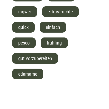
ingwer
zitrusfrüchte
quick
einfach
pesco
frühling
gut vorzubereiten
edamame