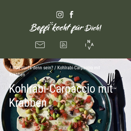
/
Was darf's denn sein?
/ Kohlrabi-Carpaccio mit
Krabben
Kohlrabi-Carpaccio mit
Krabben