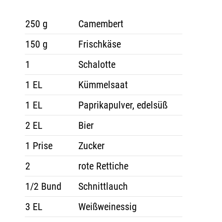
250 g
Camembert
150 g
Frischkäse
1
Schalotte
1 EL
Kümmelsaat
1 EL
Paprikapulver, edelsüß
2 EL
Bier
1 Prise
Zucker
2
rote Rettiche
1/2 Bund
Schnittlauch
3 EL
Weißweinessig