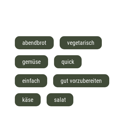
abendbrot
vegetarisch
gemüse
quick
einfach
gut vorzubereiten
käse
salat