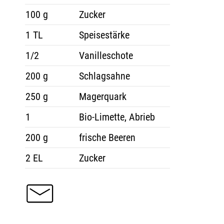
100 g
Zucker
1 TL
Speisestärke
1/2
Vanilleschote
200 g
Schlagsahne
250 g
Magerquark
1
Bio-Limette, Abrieb
200 g
frische Beeren
2 EL
Zucker