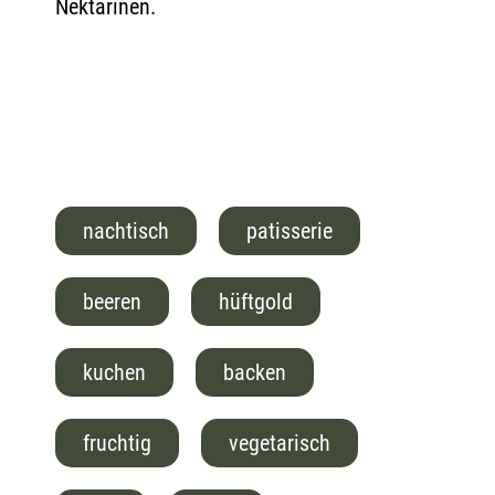
Nektarinen.
nachtisch
patisserie
beeren
hüftgold
kuchen
backen
fruchtig
vegetarisch