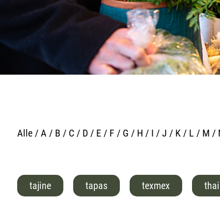
l
Alle
/
A
/
B
/
C
/
D
/
E
/
F
/
G
/
H
/
I
/
J
/
K
/
L
/
M
/
tajine
tapas
texmex
tha