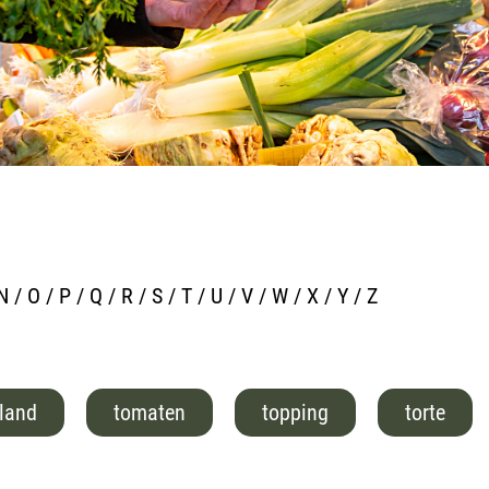
N
/
O
/
P
/
Q
/
R
/
S
/
T
/
U
/
V
/
W
/
X
/
Y
/
Z
iland
tomaten
topping
torte