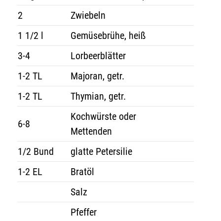
2
Zwiebeln
1 1/2 l
Gemüsebrühe, heiß
3-4
Lorbeerblätter
1-2 TL
Majoran, getr.
1-2 TL
Thymian, getr.
Kochwürste oder
6-8
Mettenden
1/2 Bund
glatte Petersilie
1-2 EL
Bratöl
Salz
Pfeffer