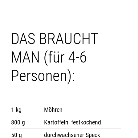
DAS BRAUCHT
MAN (für 4-6
Personen):
1 kg
Möhren
800 g
Kartoffeln, festkochend
50 g
durchwachsener Speck