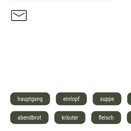
hauptgang
eintopf
suppe
abendbrot
kräuter
fleisch