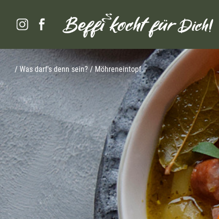
/
Was darf's denn sein?
/ Möhreneintopf