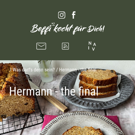
/
Was darf's denn sein?
/ Hermann - the final
Hermann - the final