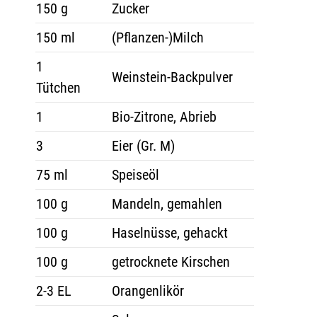
150 g
Zucker
150 ml
(Pflanzen-)Milch
1
Weinstein-Backpulver
Tütchen
1
Bio-Zitrone, Abrieb
3
Eier (Gr. M)
75 ml
Speiseöl
100 g
Mandeln, gemahlen
100 g
Haselnüsse, gehackt
100 g
getrocknete Kirschen
2-3 EL
Orangenlikör