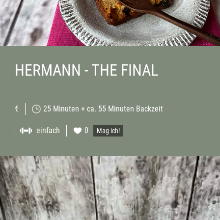
HERMANN - THE FINAL
€
25 Minuten + ca. 55 Minuten Backzeit
einfach
0
Mag ich!