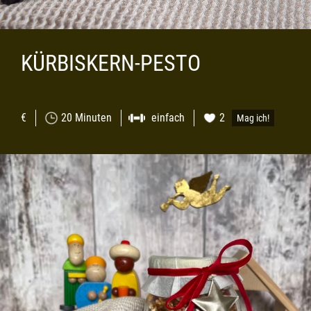
KÜRBISKERN-PESTO
€
20 Minuten
einfach
2
Mag ich!