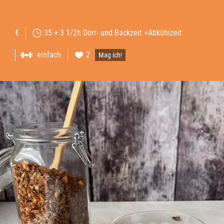
€
35 + 3 1/2h Dörr- und Backzeit +Abkühlzeit
einfach
2
Mag ich!